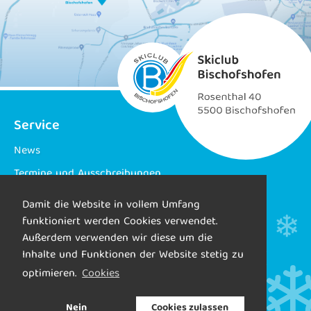
Service
News
Termine und Ausschreibungen
Ergebnisse
Damit die Website in vollem Umfang
Trainingsbetrieb
funktioniert werden Cookies verwendet.
Außerdem verwenden wir diese um die
Webcam
Inhalte und Funktionen der Website stetig zu
Galerie
optimieren.
Cookies
Links
Nein
Cookies zulassen