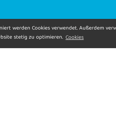
oniert werden Cookies verwendet. Außerdem ver
bsite stetig zu optimieren.
Cookies
alerie
inks
itemap
mpressum
atenschutz