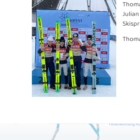
Thoma
Julia
Skisp
Thomas