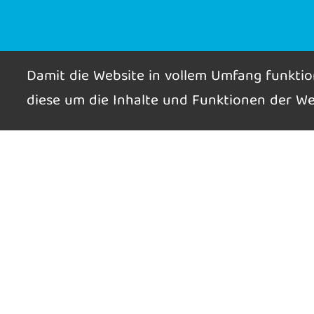
Service
Damit die Website in vollem Umfang funkti
diese um die Inhalte und Funktionen der We
News
G
Termine und Ausschreibungen
L
Ergebnisse
S
Trainingsbetrieb
I
Webcam
D