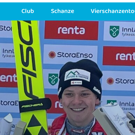
Club
Schanze
Vierschanzento