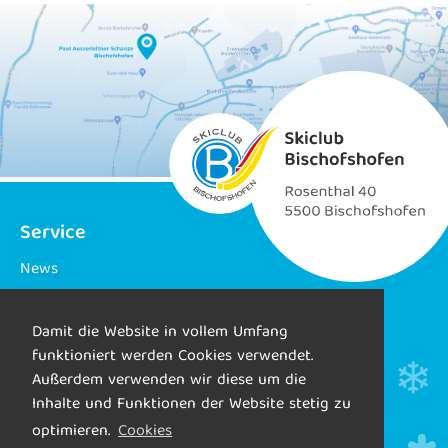
Service
News
Termine und Ausschreibungen
Damit die Website in vollem Umfang
Ergebnisse
funktioniert werden Cookies verwendet.
Trainingsbetrieb
Außerdem verwenden wir diese um die
Webcam
Inhalte und Funktionen der Website stetig zu
optimieren.
Cookies
Galerie